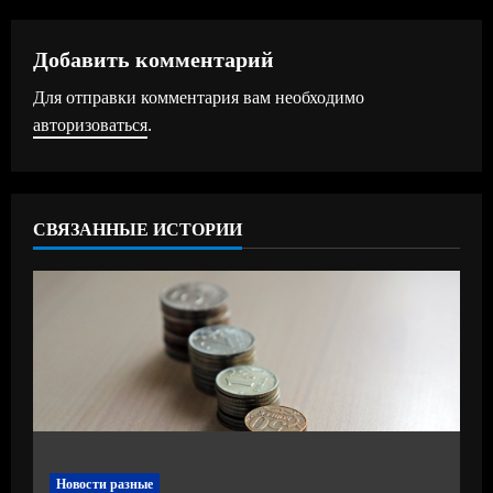
л
ж
Добавить комментарий
Для отправки комментария вам необходимо
и
авторизоваться
.
т
ь
СВЯЗАННЫЕ ИСТОРИИ
ч
т
е
н
и
е
Новости разные