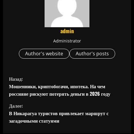
admin
Administrator
Author's website
Author's posts
П
Назад:
р
Мошенники, криптобогачи, ипотека. На чем
россияне рискуют потерять деньги в 2026 году
о
Далее:
д
В Никарагуа туристов привлекает маршрут с
загадочными статуями
о