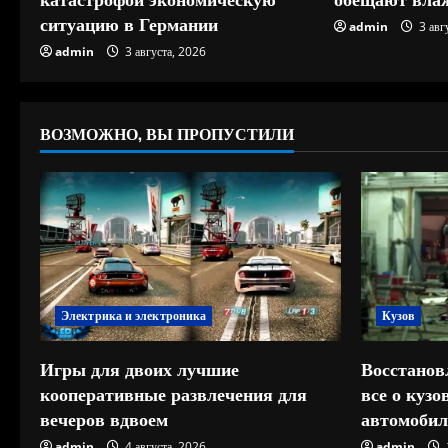
н
ситуацию в Германии
admin
3 авг
и
admin
3 августа, 2026
е
ВОЗМОЖНО, ВЫ ПРОПУСТИЛИ
Электрика и электроника
Кузов
Игры для двоих лучшие
Восстанов
кооперативные развлечения для
все о куз
вечеров вдвоем
автомобил
admin
4 августа, 2026
admin