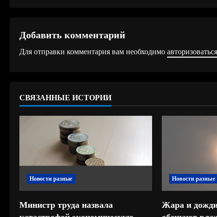
о
д
Добавить комментарий
о
Для отправки комментария вам необходимо
авторизоватьс
л
ж
СВЯЗАННЫЕ ИСТОРИИ
и
т
ь
ч
Новости разные
Новости разные
т
е
Министр труда назвала
Жара и дожди
катастрофой экономическую
обещают влаж