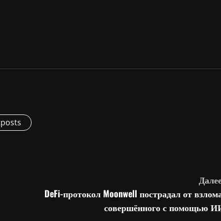
 posts
Далее
DeFi-протокол Moonwell пострадал от взлома
совершённого с помощью И