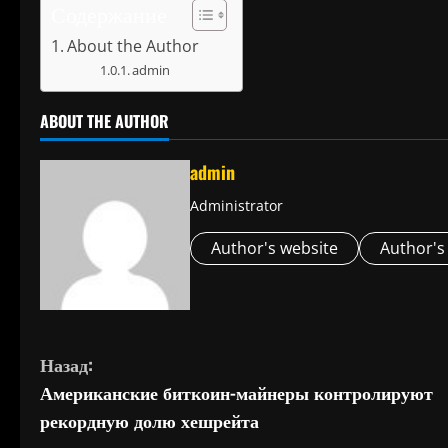
Содержание
About the Author
admin
ABOUT THE AUTHOR
admin
Administrator
Author's website
Author's
П
Назад:
Американские биткоин-майнеры контролируют
р
рекордную долю хешрейта