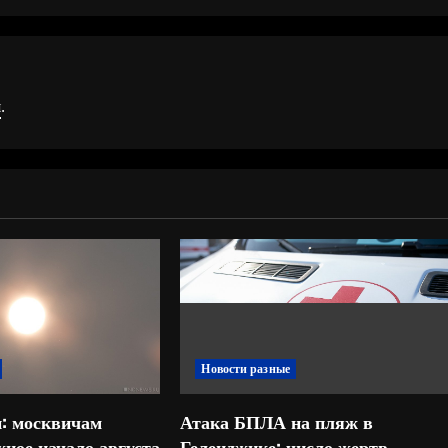
я
.
Новости разные
: москвичам
Атака БПЛА на пляж в
ное начало августа
Геленджике: число жертв