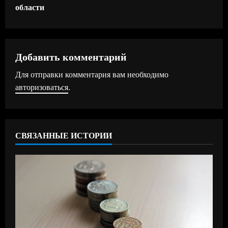
о
области
л
ж
Добавить комментарий
и
Для отправки комментария вам необходимо
т
авторизоваться
.
ь
ч
СВЯЗАННЫЕ ИСТОРИИ
т
е
н
и