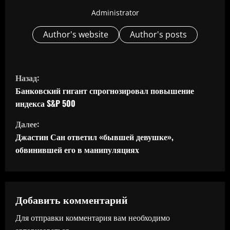
Administrator
Author's website
Author's posts
П
Назад:
р
Банковский гигант спрогнозировал повышение
индекса S&P 500
о
Далее:
д
Джастин Сан ответил «бывшей девушке»,
обвинившей его в манипуляциях
о
л
ж
Добавить комментарий
Для отправки комментария вам необходимо
и