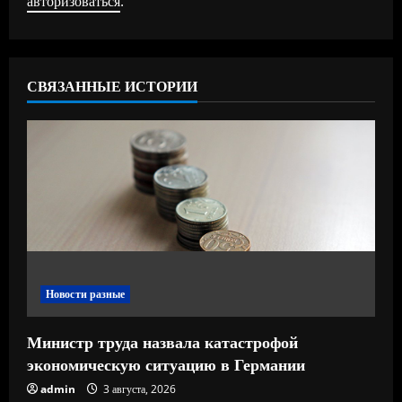
авторизоваться
.
т
ь
СВЯЗАННЫЕ ИСТОРИИ
ч
т
е
н
и
е
Новости разные
Министр труда назвала катастрофой
экономическую ситуацию в Германии
admin
3 августа, 2026