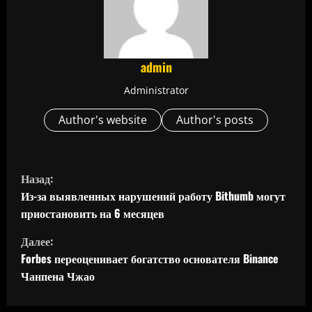
admin
Administrator
Author's website
Author's posts
П
Назад:
р
Из-за выявленных нарушений работу Bithumb могут
приостановить на 6 месяцев
о
Далее:
д
Forbes переоценивает богатство основателя Binance
Чанпена Чжао
о