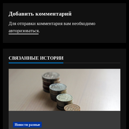
л
ж
Добавить комментарий
Для отправки комментария вам необходимо
и
авторизоваться
.
т
ь
СВЯЗАННЫЕ ИСТОРИИ
ч
т
е
н
и
е
Новости разные