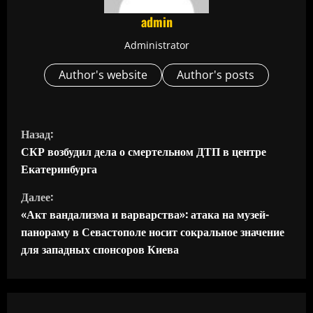
admin
Administrator
Author's website
Author's posts
П
Назад:
р
СКР возбудил дела о смертельном ДТП в центре
Екатеринбурга
о
Далее:
д
«Акт вандализма и варварства»: атака на музей-
панораму в Севастополе носит сокральное значение
о
для западных спонсоров Киева
л
ж