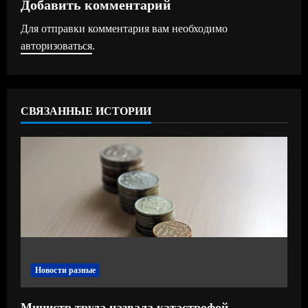
Добавить комментарий
и
Для отправки комментария вам необходимо
т
авторизоваться
.
ь
ч
СВЯЗАННЫЕ ИСТОРИИ
т
е
н
и
е
Новости разные
Министр труда назвала катастрофой