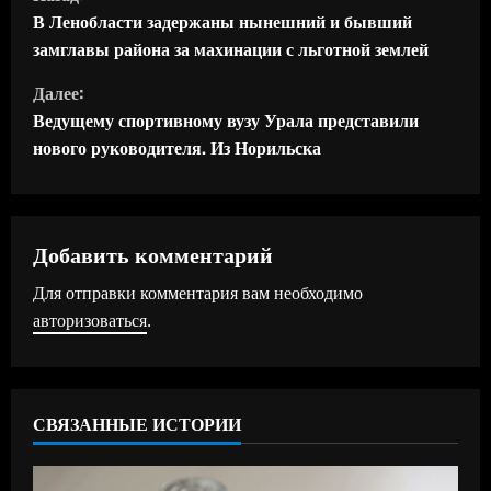
р
В Ленобласти задержаны нынешний и бывший
замглавы района за махинации с льготной землей
о
Далее:
д
Ведущему спортивному вузу Урала представили
нового руководителя. Из Норильска
о
л
ж
Добавить комментарий
Для отправки комментария вам необходимо
и
авторизоваться
.
т
ь
СВЯЗАННЫЕ ИСТОРИИ
ч