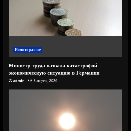
т
е
н
и
е
Новости разные
Министр труда назвала катастрофой
экономическую ситуацию в Германии
admin
3 августа, 2026