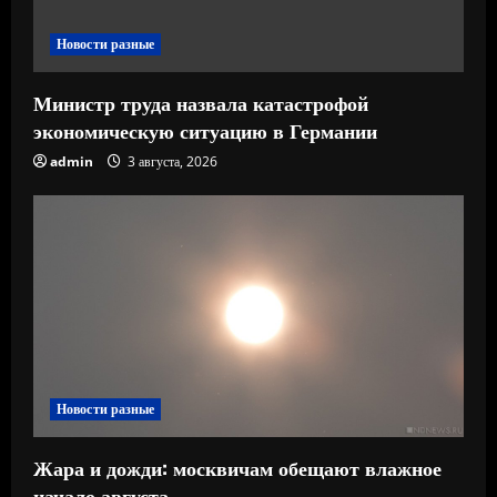
е
Новости разные
Министр труда назвала катастрофой
экономическую ситуацию в Германии
admin
3 августа, 2026
Новости разные
Жара и дожди: москвичам обещают влажное
начало августа