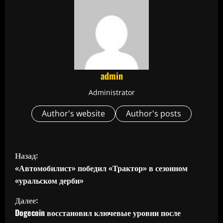
admin
Administrator
Author's website
Author's posts
П
Назад:
р
«Автомобилист» победил «Трактор» в сезонном
«уральском дерби»
о
Далее:
д
Dogecoin восстановил ключевые уровни после