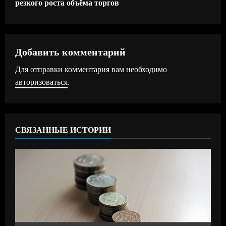
резкого роста объёма торгов
о
л
ж
Добавить комментарий
Для отправки комментария вам необходимо
и
авторизоваться
.
т
ь
СВЯЗАННЫЕ ИСТОРИИ
ч
т
е
н
и