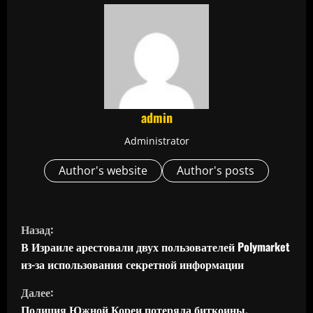
admin
Administrator
Author's website
Author's posts
П
Назад:
р
В Израиле арестовали двух пользователей Polymarket
из-за использования секретной информации
о
Далее:
д
Полиция Южной Кореи потеряла биткоины,