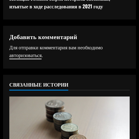
изъятые в ходе расследования в 2021 году
о
л
ж
Добавить комментарий
Для отправки комментария вам необходимо
и
авторизоваться
.
т
ь
СВЯЗАННЫЕ ИСТОРИИ
ч
т
е
н