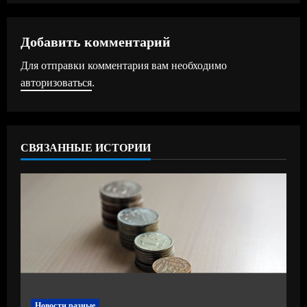
о
л
Добавить комментарий
ж
Для отправки комментария вам необходимо
авторизоваться
.
и
т
ь
СВЯЗАННЫЕ ИСТОРИИ
ч
т
е
н
и
Новости разные