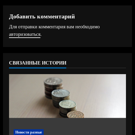
л
ж
Добавить комментарий
Для отправки комментария вам необходимо
и
авторизоваться
.
т
ь
СВЯЗАННЫЕ ИСТОРИИ
ч
т
е
н
и
е
Новости разные