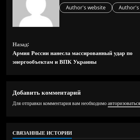
Author's website
Author's
П
Назад:
Армия России нанесла массированный удар по
р
энергообъектам и ВПК Украины
о
д
Добавить комментарий
о
Для отправки комментария вам необходимо
авторизоватьс
л
ж
СВЯЗАННЫЕ ИСТОРИИ
и