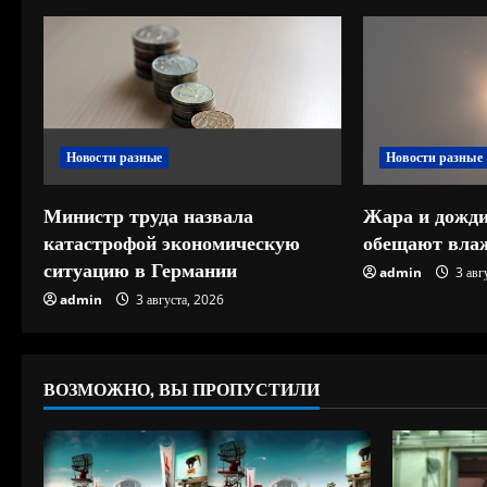
т
ь
ч
Новости разные
Новости разные
т
е
Министр труда назвала
Жара и дожди
катастрофой экономическую
обещают влаж
н
ситуацию в Германии
admin
3 авг
и
admin
3 августа, 2026
е
ВОЗМОЖНО, ВЫ ПРОПУСТИЛИ