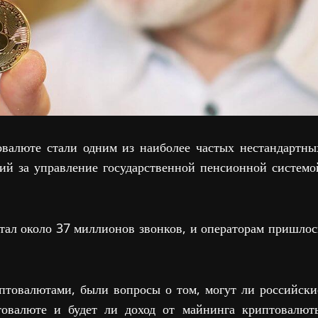
валюте стали одним из наиболее частых нестандартны
й за управление государственной пенсионной системо
тал около 37 миллионов звонков, и операторам пришлос
иптовалютами, были вопросы о том, могут ли российски
товалюте и будет ли доход от майнинга криптовалют