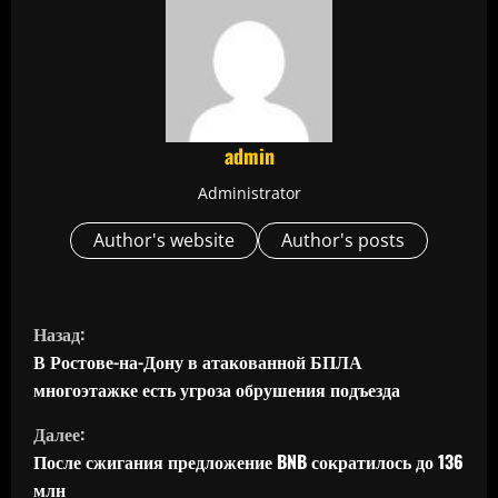
admin
Administrator
Author's website
Author's posts
П
Назад:
р
В Ростове-на-Дону в атакованной БПЛА
многоэтажке есть угроза обрушения подъезда
о
Далее:
д
После сжигания предложение BNB сократилось до 136
млн