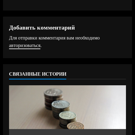
о
л
ж
Добавить комментарий
Для отправки комментария вам необходимо
и
авторизоваться
.
т
ь
СВЯЗАННЫЕ ИСТОРИИ
ч
т
е
н
и