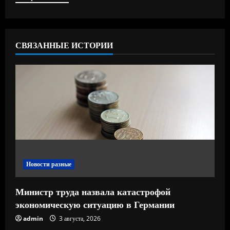
т
ь
СВЯЗАННЫЕ ИСТОРИИ
ч
т
е
н
и
е
Новости разные
Министр труда назвала катастрофой
экономическую ситуацию в Германии
admin
3 августа, 2026