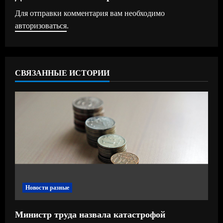
ж
Для отправки комментария вам необходимо
авторизоваться
.
и
т
ь
СВЯЗАННЫЕ ИСТОРИИ
ч
т
е
н
и
Новости разные
е
Министр труда назвала катастрофой