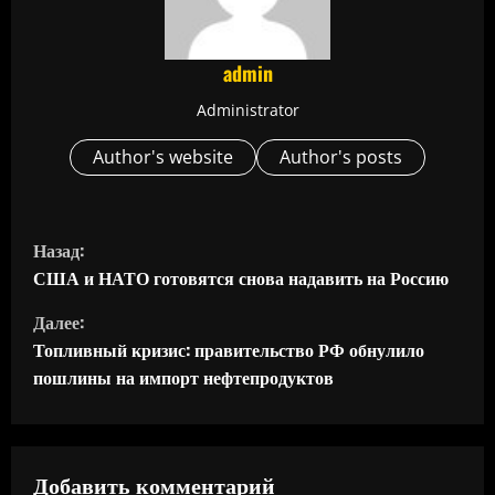
admin
Administrator
Author's website
Author's posts
П
Назад:
р
США и НАТО готовятся снова надавить на Россию
Далее:
о
Топливный кризис: правительство РФ обнулило
д
пошлины на импорт нефтепродуктов
о
л
Добавить комментарий