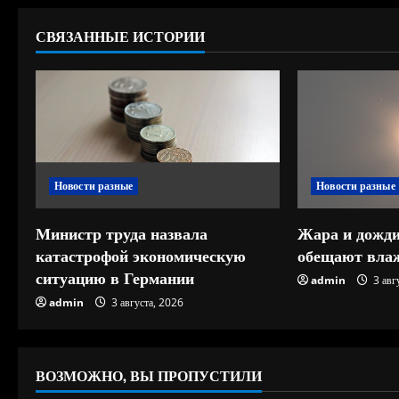
ж
СВЯЗАННЫЕ ИСТОРИИ
и
т
ь
ч
Новости разные
Новости разные
т
е
Министр труда назвала
Жара и дожди
катастрофой экономическую
обещают влаж
н
ситуацию в Германии
admin
3 авг
и
admin
3 августа, 2026
е
ВОЗМОЖНО, ВЫ ПРОПУСТИЛИ