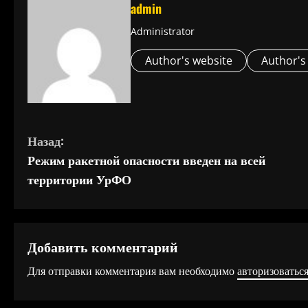
admin
Administrator
Author's website
Author's
П
Назад:
Режим ракетной опасности введен на всей
р
территории УрФО
о
д
Добавить комментарий
о
Для отправки комментария вам необходимо
авторизоватьс
л