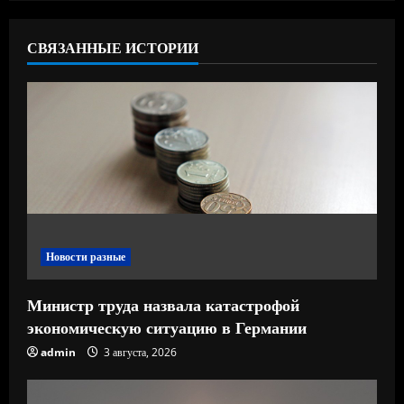
ь
ч
СВЯЗАННЫЕ ИСТОРИИ
т
е
н
и
е
Новости разные
Министр труда назвала катастрофой
экономическую ситуацию в Германии
admin
3 августа, 2026