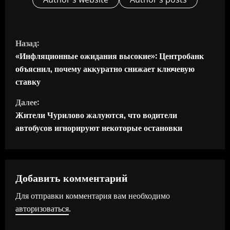
П
Назад:
р
«Инфляционные ожидания высокие»: Центробанк
объяснил, почему аккуратно снижает ключевую
о
ставку
д
Далее:
Жители Чурилово жалуются, что водители
о
автобусов игнорируют некоторые остановки
л
ж
Добавить комментарий
и
Для отправки комментария вам необходимо
т
авторизоваться
.