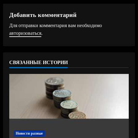
л
ж
Добавить комментарий
Для отправки комментария вам необходимо
и
авторизоваться
.
т
ь
СВЯЗАННЫЕ ИСТОРИИ
ч
т
е
н
и
е
Новости разные