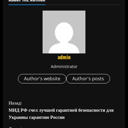
admin
Administrator
Author's website
Author's posts
П
Назад:
р
МИД РФ счел лучшей гарантией безопасности для
Украины гарантию России
о