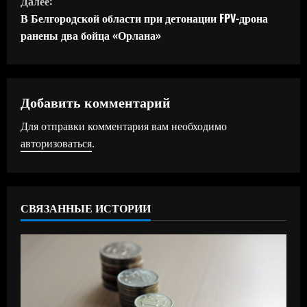
Далее:
д
В Белгородской области при детонации FPV-дрона
ранены два бойца «Орлана»
о
л
ж
Добавить комментарий
Для отправки комментария вам необходимо
и
авторизоваться
.
т
ь
СВЯЗАННЫЕ ИСТОРИИ
ч
т
е