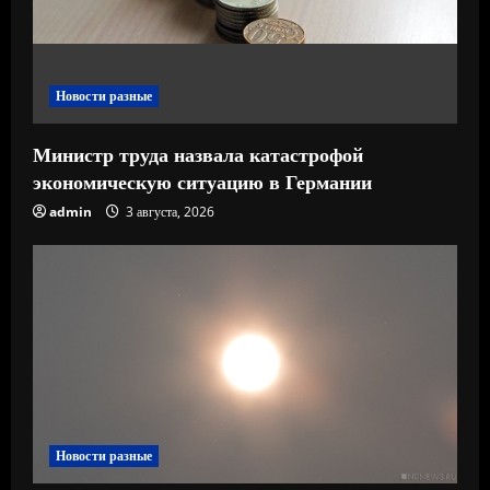
н
и
е
Новости разные
Министр труда назвала катастрофой
экономическую ситуацию в Германии
admin
3 августа, 2026
Новости разные