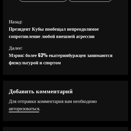
П
Назад:
р
Президент Кубы пообещал непреодолимое
сопротивление любой внешней агрессии
о
Далее:
д
Мэрия: более 63% екатеринбуржцев занимаются
физкультурой и спортом
о
л
ж
Добавить комментарий
Для отправки комментария вам необходимо
и
авторизоваться
.
т
ь