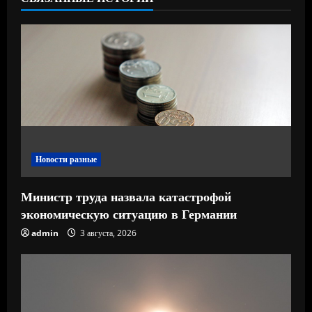
т
е
н
и
е
Новости разные
Министр труда назвала катастрофой
экономическую ситуацию в Германии
admin
3 августа, 2026