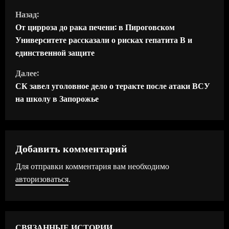
П
Назад:
р
От цирроза до рака печени: в Пироговском
Университете рассказали о рисках гепатита В и
о
единственной защите
д
Далее:
СК завел уголовное дело о теракте после атаки ВСУ
о
на школу в Запорожье
л
ж
Добавить комментарий
и
Для отправки комментария вам необходимо
т
авторизоваться
.
ь
ч
СВЯЗАННЫЕ ИСТОРИИ