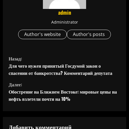
admin
Administrator
Author's website
Author's posts
П
Назад:
р
Для чего нужен принятый Госдумой закон о
спасении от банкротства? Комментарий депутата
о
Далее:
д
Обострение на Ближнем Востоке: мировые цены на
нефть взлетели почти на 10%
о
л
ж
Добавить комментарий