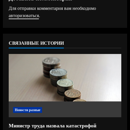
Для отправки комментария вам необходимо
и
авторизоваться
.
т
ь
СВЯЗАННЫЕ ИСТОРИИ
ч
т
е
н
и
е
Новости разные
Министр труда назвала катастрофой