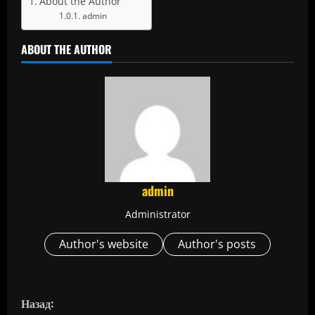
About the Author
admin
ABOUT THE AUTHOR
admin
Administrator
Author's website
Author's posts
П
Назад: