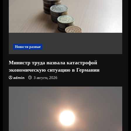
е
н
и
е
Новости разные
Министр труда назвала катастрофой
экономическую ситуацию в Германии
admin
3 августа, 2026