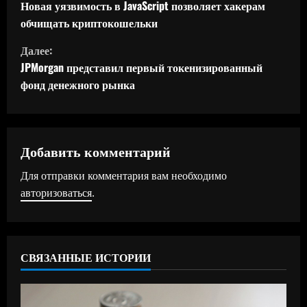
р
Новая уязвимость в JavaScript позволяет хакерам
обчищать криптокошельки
о
Далее:
д
JPMorgan представил первый токенизированный
фонд денежного рынка
о
л
ж
Добавить комментарий
Для отправки комментария вам необходимо
и
авторизоваться
.
т
ь
СВЯЗАННЫЕ ИСТОРИИ
ч
т