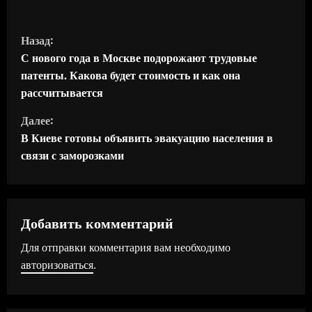
П
Назад:
р
С нового года в Москве подорожают трудовые
патенты. Какова будет стоимость и как она
о
рассчитывается
д
Далее:
В Киеве готовы объявить эвакуацию населения в
о
связи с заморозками
л
ж
Добавить комментарий
и
Для отправки комментария вам необходимо
т
авторизоваться
.
ь