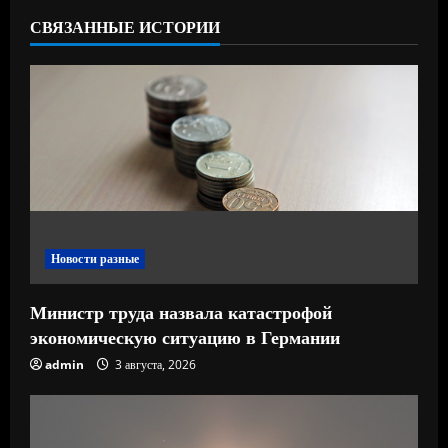
ч
СВЯЗАННЫЕ ИСТОРИИ
т
е
н
и
е
Новости разные
Министр труда назвала катастрофой
экономическую ситуацию в Германии
admin
3 августа, 2026