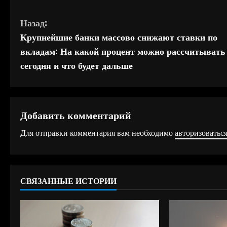
П
Назад:
Крупнейшие банки массово снижают ставки по
р
вкладам: На какой процент можно рассчитывать
о
сегодня и что будет дальше
д
о
Добавить комментарий
л
Для отправки комментария вам необходимо
авторизоватьс
ж
и
СВЯЗАННЫЕ ИСТОРИИ
т
ь