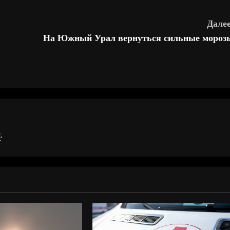
Далее
На Южный Урал вернуться сильные мороз
я
.