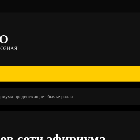
ТО
МОЗНАЯ
ириума предвосхищает бычье ралли
ов сети эфириума