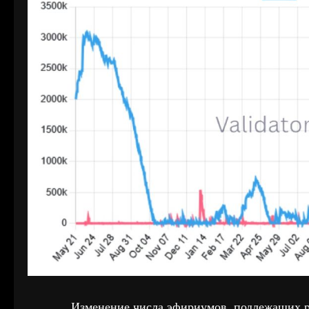
Изменение числа эфириумов, подлежащих ра