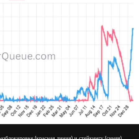
зблокировке (красная линия) и стейкингу (синяя)