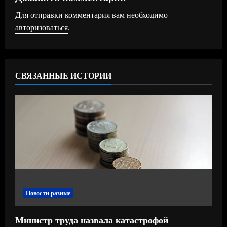
и
Для отправки комментария вам необходимо
т
авторизоваться
.
ь
ч
СВЯЗАННЫЕ ИСТОРИИ
т
е
н
и
е
Новости разные
Министр труда назвала катастрофой