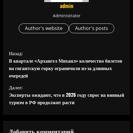
admin
Administrator
Author's website
Author's posts
П
Назад:
р
В квартале «Архангел Михаил» количество билетов
на гигантскую горку ограничили из-за длинных
о
очередей
д
Далее:
Эксперты ожидают, что в 2026 году спрос на винный
о
туризм в РФ продолжит расти
л
ж
Добавить комментарий