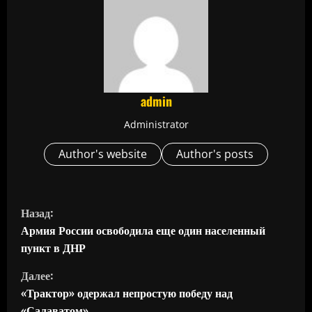
admin
Administrator
Author's website
Author's posts
П
Назад:
р
Армия России освободила еще один населенный
пункт в ДНР
о
Далее:
д
«Трактор» одержал непростую победу над
«Салаватом»