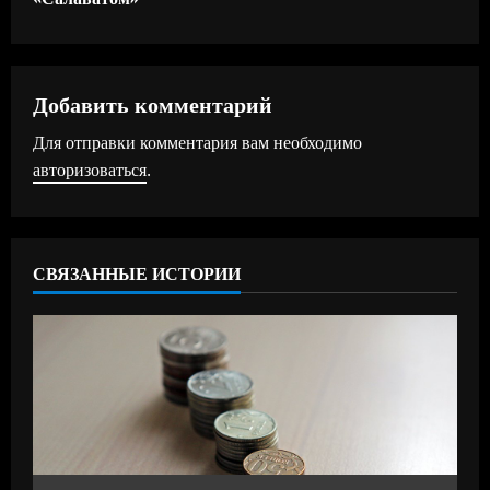
о
л
ж
Добавить комментарий
Для отправки комментария вам необходимо
и
авторизоваться
.
т
ь
СВЯЗАННЫЕ ИСТОРИИ
ч
т
е
н
и