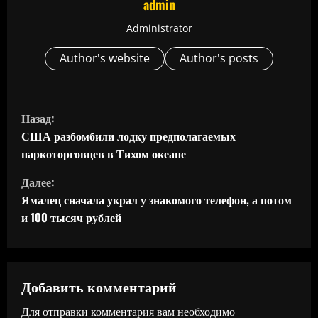
admin
Administrator
Author's website
Author's posts
П
Назад:
р
США разбомбили лодку предполагаемых
наркоторговцев в Тихом океане
о
Далее:
д
Ямалец сначала украл у знакомого телефон, а потом
и 100 тысяч рублей
о
л
ж
Добавить комментарий
Для отправки комментария вам необходимо