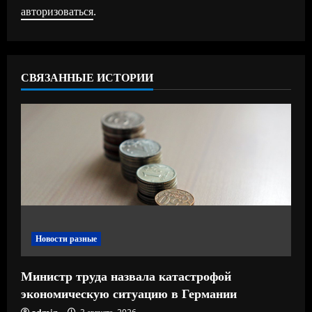
и
авторизоваться
.
т
ь
СВЯЗАННЫЕ ИСТОРИИ
ч
т
е
н
и
е
Новости разные
Министр труда назвала катастрофой
экономическую ситуацию в Германии