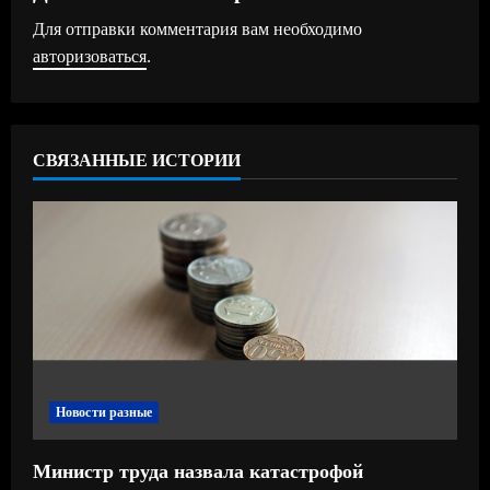
Для отправки комментария вам необходимо
и
авторизоваться
.
т
ь
СВЯЗАННЫЕ ИСТОРИИ
ч
т
е
н
и
е
Новости разные
Министр труда назвала катастрофой