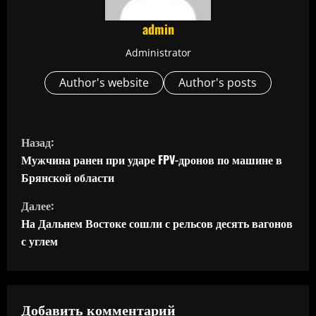
admin
Administrator
Author's website
Author's posts
П
Назад:
р
Мужчина ранен при ударе FPV-дронов по машине в
Брянской области
о
Далее:
д
На Дальнем Востоке сошли с рельсов десять вагонов
с углем
о
л
ж
Добавить комментарий