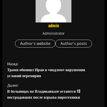
admin
Administrator
Author's website
Author's posts
П
Назад:
р
Трамп обвинил Иран в «подлом» нарушении
условий перемирия
о
Далее:
д
В больницах во Владикавказе остаются 13
пострадавших после взрыва пиротехники
о