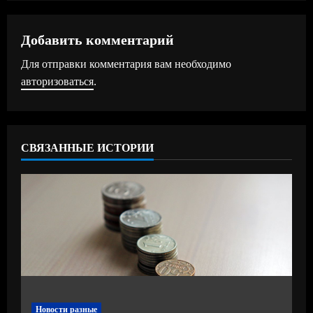
л
ж
Добавить комментарий
Для отправки комментария вам необходимо
и
авторизоваться
.
т
ь
СВЯЗАННЫЕ ИСТОРИИ
ч
т
е
н
и
е
Новости разные