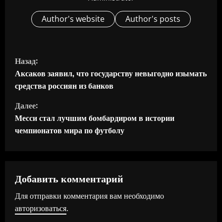
Author's website
Author's posts
П
Назад:
р
Аксаков заявил, что государству невыгодно изымать
средства россиян из банков
о
Далее:
д
Месси стал лучшим бомбардиром в истории
чемпионатов мира по футболу
о
л
ж
Добавить комментарий
Для отправки комментария вам необходимо
и
авторизоваться
.