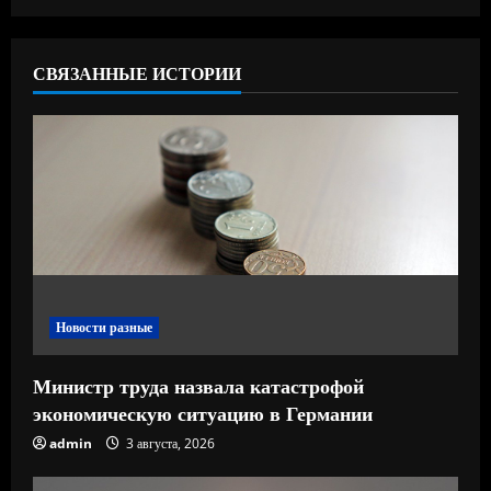
т
ь
СВЯЗАННЫЕ ИСТОРИИ
ч
т
е
н
и
е
Новости разные
Министр труда назвала катастрофой
экономическую ситуацию в Германии
admin
3 августа, 2026