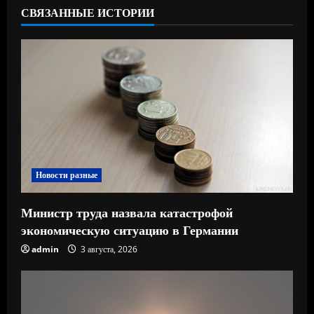
СВЯЗАННЫЕ ИСТОРИИ
ч
т
е
н
и
е
Новости разные
Министр труда назвала катастрофой
экономическую ситуацию в Германии
admin
3 августа, 2026