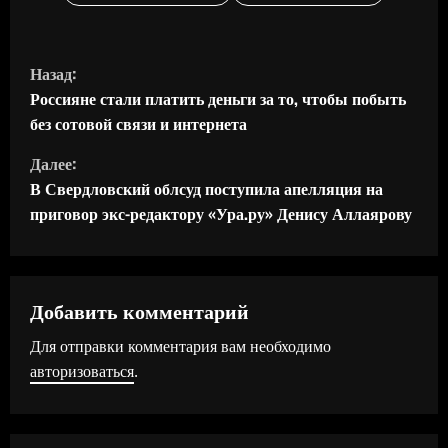
П
Назад:
р
Россияне стали платить деньги за то, чтобы побыть
без сотовой связи и интернета
о
Далее:
д
В Свердловский облсуд поступила апелляция на
приговор экс-редактору «Ура.ру» Денису Аллаярову
о
л
ж
Добавить комментарий
Для отправки комментария вам необходимо
и
авторизоваться
.
т
ь