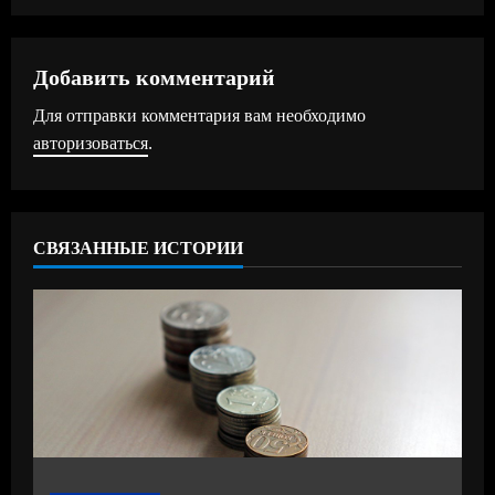
л
ж
Добавить комментарий
Для отправки комментария вам необходимо
и
авторизоваться
.
т
ь
СВЯЗАННЫЕ ИСТОРИИ
ч
т
е
н
и