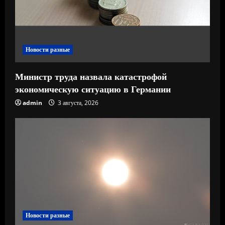
н
и
Новости разные
е
Министр труда назвала катастрофой
экономическую ситуацию в Германии
admin
3 августа, 2026
Новости разные