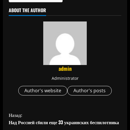
ABOUT THE AUTHOR
admin
Administrator
Author's website
Author's posts
П
Назад:
р
Над Россией сбили еще 33 украинских беспилотника