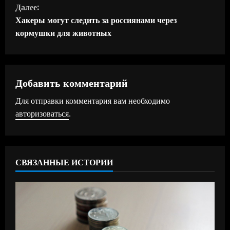
Далее:
о
Хакеры могут следить за россиянами через
д
кормушки для животных
о
л
Добавить комментарий
ж
Для отправки комментария вам необходимо
авторизоваться
.
и
т
ь
СВЯЗАННЫЕ ИСТОРИИ
ч
т
е