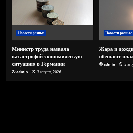
ь
ч
Новости разные
Новости разные
т
е
Министр труда назвала
Жара и дожди
катастрофой экономическую
обещают влаж
н
ситуацию в Германии
admin
3 авг
и
admin
3 августа, 2026
е