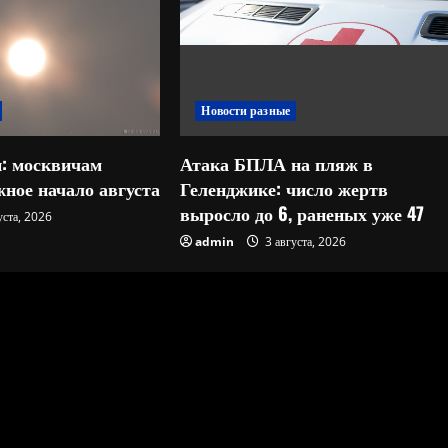
Новости разные
: москвичам
Атака БПЛА на пляж в
ное начало августа
Геленджике: число жертв
выросло до 6, раненых уже 47
уста, 2026
admin
3 августа, 2026