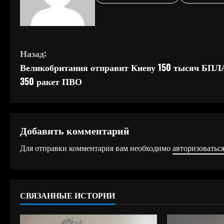
П
Назад:
Великобритания отправит Киеву 150 тысяч БПЛ
р
350 ракет ПВО
о
д
Добавить комментарий
о
Для отправки комментария вам необходимо
авторизоватьс
л
ж
СВЯЗАННЫЕ ИСТОРИИ
и
т