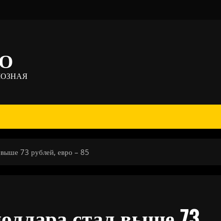
ТО
МОЗНАЯ
 выше 73 рублей, евро – 85
оллара стал выше 73