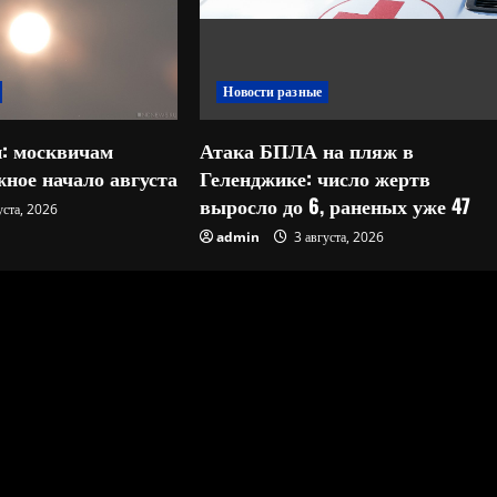
Новости разные
: москвичам
Атака БПЛА на пляж в
ное начало августа
Геленджике: число жертв
выросло до 6, раненых уже 47
уста, 2026
admin
3 августа, 2026