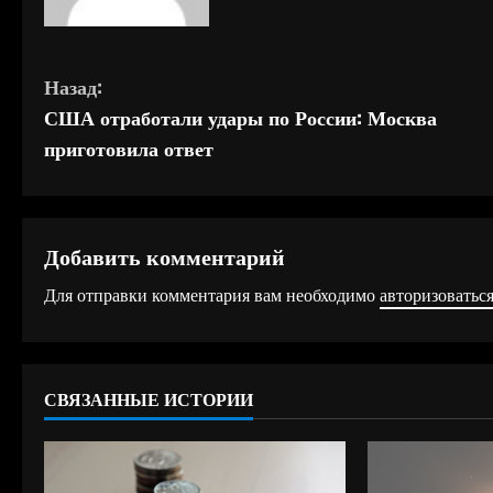
П
Назад:
США отработали удары по России: Москва
р
приготовила ответ
о
д
Добавить комментарий
о
Для отправки комментария вам необходимо
авторизоватьс
л
ж
СВЯЗАННЫЕ ИСТОРИИ
и
т