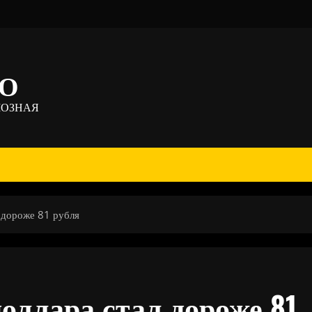
ТО
МОЗНАЯ
 дороже 81 рубля
ллара стал дороже 81