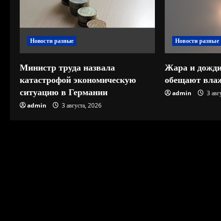
ь
ч
Новости разные
Новости разные
т
е
Министр труда назвала
Жара и дожди
катастрофой экономическую
обещают влаж
н
ситуацию в Германии
admin
3 авг
и
admin
3 августа, 2026
е