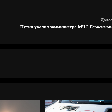
Далее
Путин уволил замминистра МЧС Герасимов
я
.