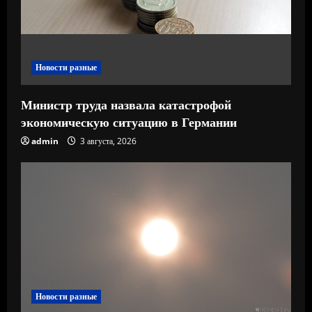
и
е
Новости разные
Министр труда назвала катастрофой
экономическую ситуацию в Германии
admin
3 августа, 2026
Новости разные