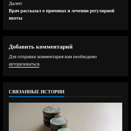
д
Далее:
Врач рассказал о причинах и лечении регулярной
о
икоты
л
ж
Добавить комментарий
и
Для отправки комментария вам необходимо
т
авторизоваться
.
ь
ч
СВЯЗАННЫЕ ИСТОРИИ
т
е
н