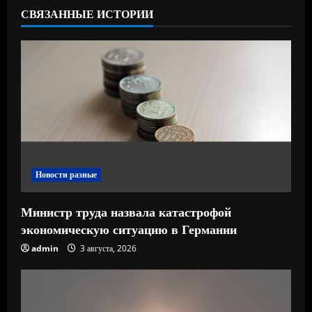
ь
СВЯЗАННЫЕ ИСТОРИИ
ч
т
е
н
и
Новости разные
е
Министр труда назвала катастрофой
экономическую ситуацию в Германии
admin
3 августа, 2026