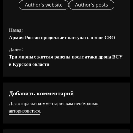
Author's website
Author's posts
П
Назад:
р
Армия России продолжает наступать в зоне СВО
Далее:
о
Три мирных жителя ранены после атаки дрона ВСУ
д
в Курской области
о
л
Добавить комментарий
ж
Для отправки комментария вам необходимо
авторизоваться
.
и
т