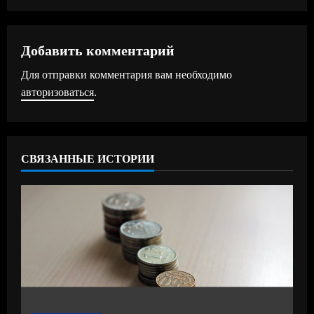
л
ж
Добавить комментарий
Для отправки комментария вам необходимо
и
авторизоваться
.
т
ь
СВЯЗАННЫЕ ИСТОРИИ
ч
т
е
н
и