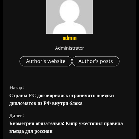
admin
Administrator
Author's website
Author's posts
П
Назад:
р
Страны ЕС договорились ограничить поездки
дипломатов из РФ внутри блока
о
Далее:
д
Биометрия обязательна: Кипр ужесточил правила
въезда для россиян
о