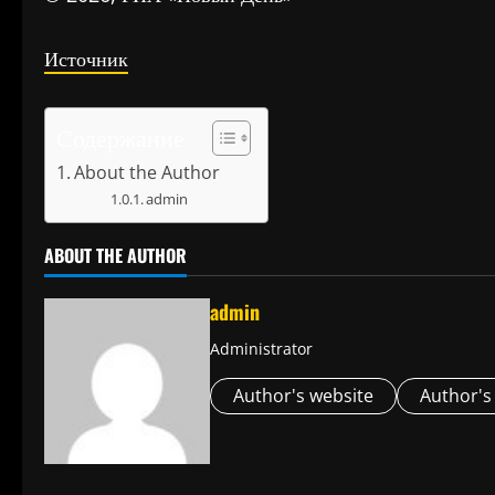
Источник
Содержание
About the Author
admin
ABOUT THE AUTHOR
admin
Administrator
Author's website
Author's