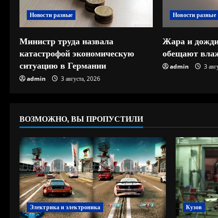
ч
Новости разные
Новости разные
т
е
Министр труда назвала
Жара и дожди
катастрофой экономическую
обещают влаж
н
ситуацию в Германии
admin
3 авг
и
admin
3 августа, 2026
е
ВОЗМОЖНО, ВЫ ПРОПУСТИЛИ
Электрика и электроника
Кузов