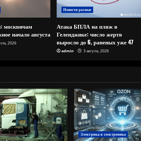
Новости разные
: москвичам
Атака БПЛА на пляж в
ное начало августа
Геленджике: число жертв
выросло до 6, раненых уже 47
уста, 2026
admin
3 августа, 2026
Электрика и электроника