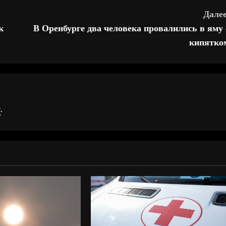
Далее
к
В Оренбурге два человека провалились в яму 
кипятко
я
.