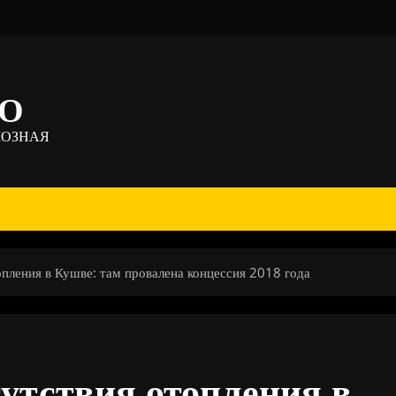
ТО
МОЗНАЯ
пления в Кушве: там провалена концессия 2018 года
утствия отопления в