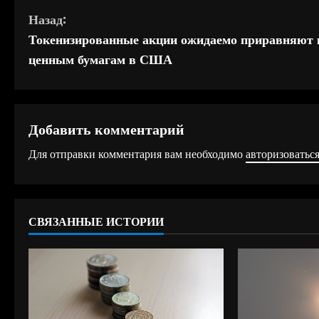
П
Назад:
Токенизированные акции ожидаемо приравняют 
р
ценным бумагам в США
о
д
Добавить комментарий
о
Для отправки комментария вам необходимо
авторизоватьс
л
ж
СВЯЗАННЫЕ ИСТОРИИ
и
т
ь