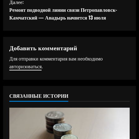
Далее:
д
Ремонт подводной линии связи Петропавловск-
Камчатский — Анадырь начнется 13 июля
о
л
ж
Добавить комментарий
Для отправки комментария вам необходимо
и
авторизоваться
.
т
ь
СВЯЗАННЫЕ ИСТОРИИ
ч
т
е