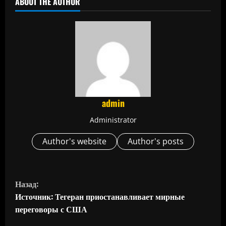
ABOUT THE AUTHOR
admin
Administrator
Author's website
Author's posts
П
Назад:
р
Источник: Тегеран приостанавливает мирные
переговоры с США
о