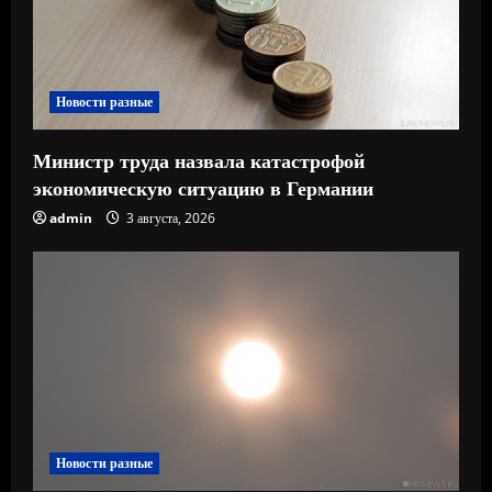
н
и
е
Новости разные
Министр труда назвала катастрофой
экономическую ситуацию в Германии
admin
3 августа, 2026
Новости разные