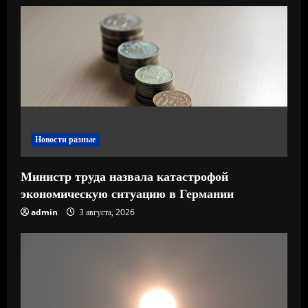
т
е
н
и
е
Новости разные
Министр труда назвала катастрофой
экономическую ситуацию в Германии
admin
3 августа, 2026