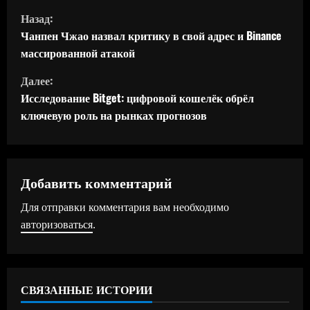
П
Назад:
р
Чанпен Чжао назвал критику в свой адрес и Binance
массированной атакой
о
Далее:
д
Исследование Bitget: цифровой кошелёк обрёл
ключевую роль на рынках прогнозов
о
л
ж
Добавить комментарий
Для отправки комментария вам необходимо
и
авторизоваться
.
т
ь
СВЯЗАННЫЕ ИСТОРИИ
ч