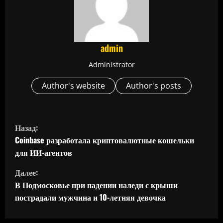
admin
Administrator
Author's website
Author's posts
П
Назад:
р
Coinbase разработала криптовалютные кошельки
для ИИ-агентов
о
Далее:
д
В Подмосковье при падении наледи с крыши
пострадали мужчина и 10-летняя девочка
о