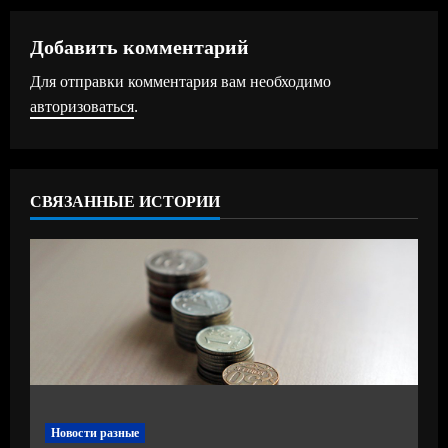
л
ж
Добавить комментарий
Для отправки комментария вам необходимо
и
авторизоваться
.
т
ь
СВЯЗАННЫЕ ИСТОРИИ
ч
т
е
н
и
е
Новости разные