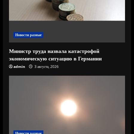
н
и
е
Новости разные
Министр труда назвала катастрофой
экономическую ситуацию в Германии
admin
3 августа, 2026
Новости разные