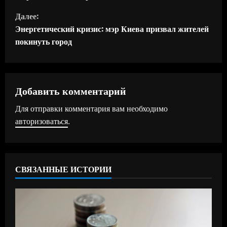
д
Далее:
Энергетический кризис: мэр Киева призвал жителей
о
покинуть город
л
ж
Добавить комментарий
и
Для отправки комментария вам необходимо
т
авторизоваться
.
ь
ч
СВЯЗАННЫЕ ИСТОРИИ
т
е