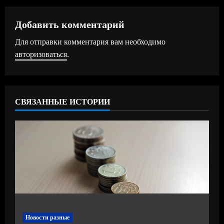
ж
Добавить комментарий
и
Для отправки комментария вам необходимо
т
авторизоваться
.
ь
ч
СВЯЗАННЫЕ ИСТОРИИ
т
е
н
и
е
Новости разные