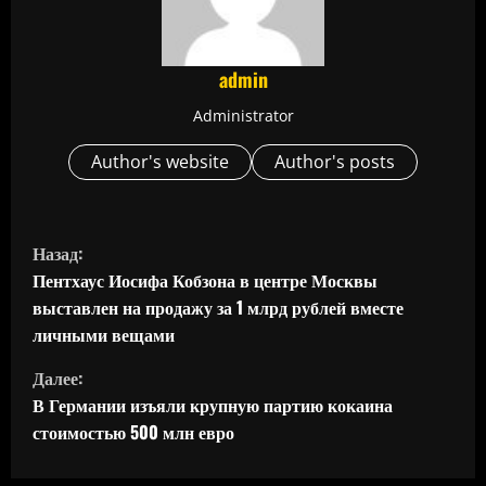
admin
Administrator
Author's website
Author's posts
П
Назад:
р
Пентхаус Иосифа Кобзона в центре Москвы
выставлен на продажу за 1 млрд рублей вместе
о
личными вещами
д
Далее:
В Германии изъяли крупную партию кокаина
о
стоимостью 500 млн евро
л