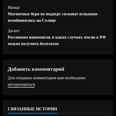
П
Назад:
р
Магнитные бури на подходе: сильные вспышки
возобновились на Солнце
о
Далее:
д
Россиянам напомнили, в каких случаях землю в РФ
можно получить бесплатно
о
л
ж
Добавить комментарий
Для отправки комментария вам необходимо
и
авторизоваться
.
т
ь
СВЯЗАННЫЕ ИСТОРИИ
ч