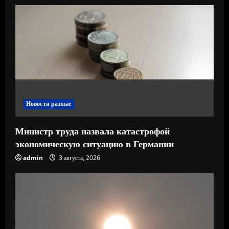
т
е
н
и
е
Новости разные
Министр труда назвала катастрофой
экономическую ситуацию в Германии
admin
3 августа, 2026