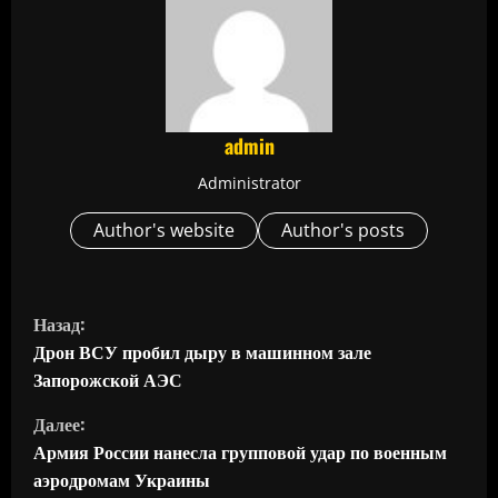
admin
Administrator
Author's website
Author's posts
П
Назад:
р
Дрон ВСУ пробил дыру в машинном зале
Запорожской АЭС
о
Далее:
д
Армия России нанесла групповой удар по военным
аэродромам Украины