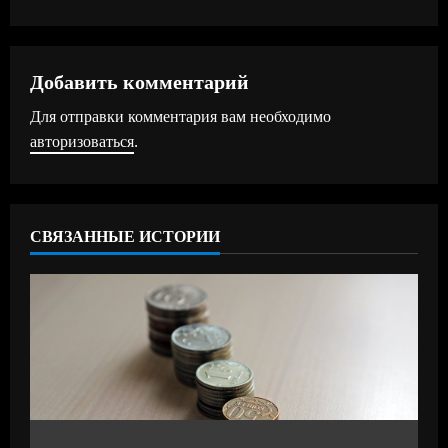
о
л
ж
Добавить комментарий
Для отправки комментария вам необходимо
и
авторизоваться
.
т
ь
СВЯЗАННЫЕ ИСТОРИИ
ч
т
е
н
и