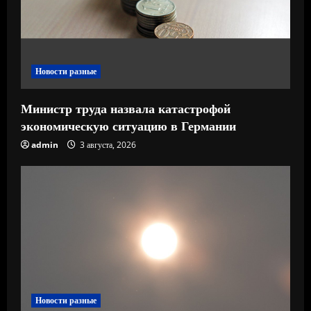
н
и
е
Новости разные
Министр труда назвала катастрофой
экономическую ситуацию в Германии
admin
3 августа, 2026
Новости разные