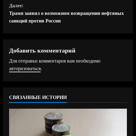
о
Далее:
д
Трамп заявил о возможном возвращении нефтяных
санкций против России
о
л
ж
Добавить комментарий
Для отправки комментария вам необходимо
и
авторизоваться
.
т
ь
СВЯЗАННЫЕ ИСТОРИИ
ч
т
е