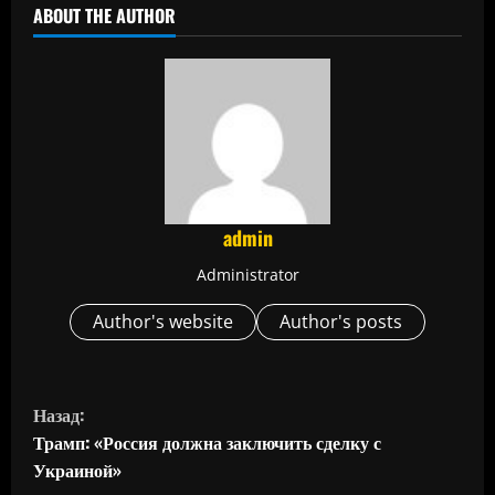
ABOUT THE AUTHOR
admin
Administrator
Author's website
Author's posts
П
Назад:
р
Трамп: «Россия должна заключить сделку с
Украиной»