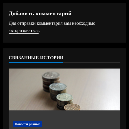
л
ж
Добавить комментарий
Для отправки комментария вам необходимо
и
авторизоваться
.
т
ь
СВЯЗАННЫЕ ИСТОРИИ
ч
т
е
н
и
е
Новости разные