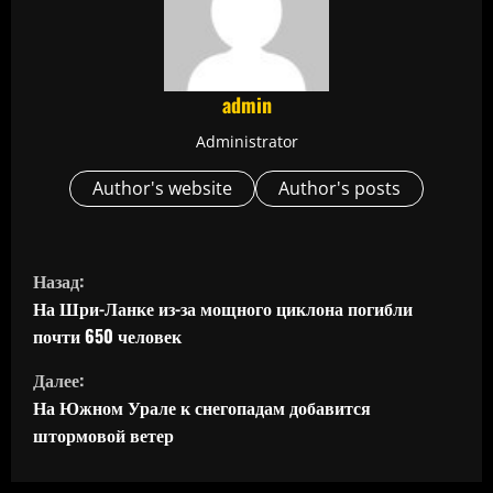
admin
Administrator
Author's website
Author's posts
П
Назад:
р
На Шри-Ланке из-за мощного циклона погибли
почти 650 человек
о
Далее:
д
На Южном Урале к снегопадам добавится
штормовой ветер
о