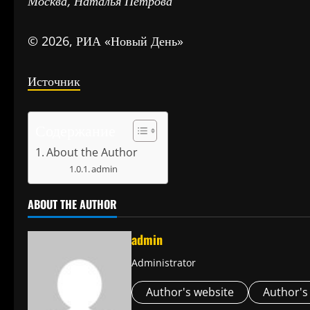
Москва, Наталья Петрова
© 2026, РИА «Новый День»
Источник
Содержание
About the Author
admin
ABOUT THE AUTHOR
admin
Administrator
Author's website
Author's