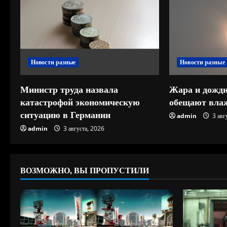
ь
ч
т
Новости разные
Новости разные
е
Министр труда назвала
Жара и дожди
н
катастрофой экономическую
обещают влаж
ситуацию в Германии
и
admin
3 авг
admin
3 августа, 2026
е
ВОЗМОЖНО, ВЫ ПРОПУСТИЛИ