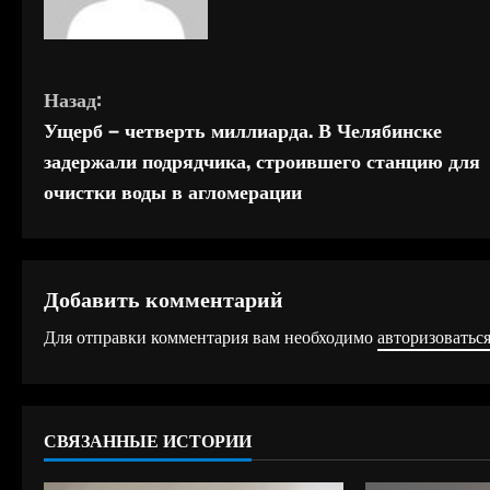
П
Назад:
Ущерб – четверть миллиарда. В Челябинске
р
задержали подрядчика, строившего станцию для
о
очистки воды в агломерации
д
о
Добавить комментарий
л
Для отправки комментария вам необходимо
авторизоватьс
ж
и
СВЯЗАННЫЕ ИСТОРИИ
т